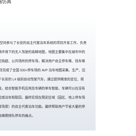
维仿真
立得空间参与了长安的自主代客泊车系统的项目开发工作，负责
场环境下的无人驾驶的高精地图，地图主要集中在城市中的
型商超、公共场所的停车场，解决用户自主停车难、找车难
目完成了全国 500+停车场的 AVP 泊车地图采集、生产、应
长安的 L4 级别自动驾驶汽车，通过提供精准的定位、规
能，结合智能手机应用及车辆的单车智能，车辆可以在没有
完成泊车和取回，最终实现在限定区域（园区、地上停车场
等场景）的自主代客泊车功能。最终帮助用户节省大量的停
高峰期排队停车的痛点。