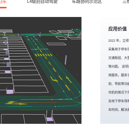
泊车
L4级别自动驾驶
车路协同示范区
三
应用价值
2022 年，
采集用于停车
交通枢纽、大
等问题。 该项
用服务，服务于
划、导航等功
司机的情况下
及地下停车场
车时间，解决