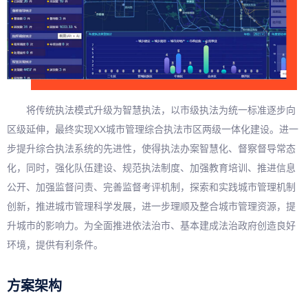
将传统执法模式升级为智慧执法，以市级执法为统一标准逐步向
区级延伸，最终实现XX城市管理综合执法市区两级一体化建设。进一
步提升综合执法系统的先进性，使得执法办案智慧化、督察督导常态
化，同时，强化队伍建设、规范执法制度、加强教育培训、推进信息
公开、加强监督问责、完善监督考评机制，探索和实践城市管理机制
创新，推进城市管理科学发展，进一步理顺及整合城市管理资源，提
升城市的影响力。为全面推进依法治市、基本建成法治政府创造良好
环境，提供有利条件。
方案架构