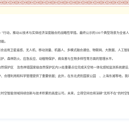
+ ”行动，推动AI技术与实体经济深度融合的战略性举措。最终公示的106个典型场景为全
动能。
综合运用卫星遥感、无人机、移动测量、机器人、多模式融合通信、物联网、大数据、人工智
巡护、森林防火、应急反应、动植物保护、病虫害与生物多样性等方面的管理水平。
自然保护区
及色林错国家级自然保护区内14处重要点位完成天空地一体化感知监测系统建设
护、合理利用和科学管理提供了重要依据；此外，在
东北虎豹国家公园
、上海东滩等地，我
时空智能领域持续创新与技术积累的高度认可。未来，立得空间也将深耕“无所不在”的时空