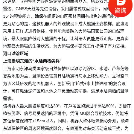
求更高。立得空间为该区域定制的地面机器人，搭载双光云台、激光
雷达、GNSS天线等先进设备，采用履带式底盘设计，同时具备具备
35°的爬坡能力，确保在崎岖的山区密林间拥有出色的通行能力。
更为贴心的是，这款机器人的外观被设计成大熊猫坐姿模样，底盘则
采用山石样式进行伪装，使其能完美融入大熊猫国家公园的自然环
境，最大限度降低对大熊猫的干扰，让科研人员能更近距离、更真实
地观察大熊猫的生活状态，为大熊猫保护研究工作提供了有力支持。
河口滩涂区域
上海崇明东滩的“水陆两栖尖兵”
上海崇明东滩鸟类国家级自然保护区以滩涂泥泞区、水池、芦苇荡等
复杂地形为主，监测设备需兼具陆地通行与水上移动能力。立得空间
为该区域研发的地面机器人，创新采用“轮式+水上推进器”的复合设
计，可在滩涂泥泞区和水池之间灵活动态切换，满足水陆两栖的监测
需求。
该机器人最大爬坡角度可达30°，在芦苇区的通过率高达80%，即便在
植被茂密、信号易受遮挡的环境中，凭借IMU融合导航技术，仍能将
定位精度保持在±15cm以内。同时，机器人整体喷涂迷彩外观，能与
东滩保护区的周边环境高度融合，有效避免对鸟类活动造成干扰，为