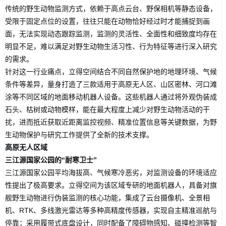
传统的野生动物监测方式，依赖于高点云台、野保相机等静态设备，
受限于固定点位的设置，往往只能在动物恰好经过时才能捕捉到画
面，无法实现动态跟踪监测，监测的灵活性、全面性和细致度均存在
明显不足，难以满足对野生动物生活习性、行为特征等进行深入研究
的需求。
针对这一行业痛点，立得空间结合不同自然保护地的地理环境、气候
条件等差异，量身打造了三款适用于高原无人区、山区密林、河口滩
涂等不同区域的地面移动机器人设备。这些机器人通过将外观伪装成
石头、枯树或动物模样，能在最大程度上减少对野生动物活动的干
扰，进而抵近获取近距离监控视频、精准位置信息等关键数据，为野
生动物保护与研究工作提供了全新的技术支撑。
高原无人区域
三江源国家公园的“耐寒卫士”
三江源国家公园平均海拔高、气候寒冷恶劣，对监测设备的环境适应
性提出了极高要求。立得空间为该区域专研的地面机器人，具备对旗
舰野生动物进行伪装监测的核心功能，集成了云台摄像机、全景相
机、RTK、多线激光雷达等多种高精度传感器，实现自主精准巡航与
停靠；采用履带式底盘设计，同时配备了障碍物感知、碰撞检测等智