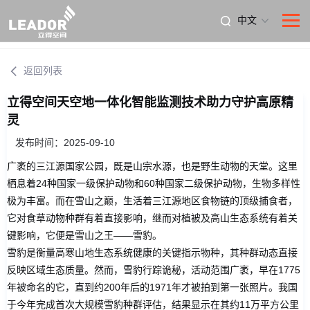
中文
返回列表
立得空间天空地一体化智能监测技术助力守护高原精
灵
发布时间：2025-09-10
广袤的三江源国家公园，既是山宗水源，也是野生动物的天堂。这里
栖息着24种国家一级保护动物和60种国家二级保护动物，生物多样性
极为丰富。而在雪山之巅，生活着三江源地区食物链的顶级捕食者，
它对食草动物种群有着直接影响，继而对植被及高山生态系统有着关
键影响，它便是雪山之王——雪豹。
雪豹是衡量高寒山地生态系统健康的关键指示物种，其种群动态直接
反映区域生态质量。然而，雪豹行踪诡秘，活动范围广袤，早在1775
年被命名的它，直到约200年后的1971年才被拍到第一张照片。我国
于今年完成首次大规模雪豹种群评估，结果显示在其约11万平方公里