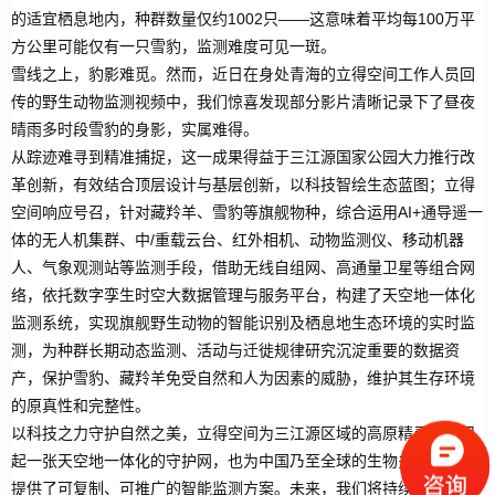
的适宜栖息地内，种群数量仅约1002只——这意味着平均每100万平
方公里可能仅有一只雪豹，监测难度可见一斑。
雪线之上，豹影难觅。然而，近日在身处青海的立得空间工作人员回
传的野生动物监测视频中，我们惊喜发现部分影片清晰记录下了昼夜
晴雨多时段雪豹的身影，实属难得。
从踪迹难寻到精准捕捉，这一成果得益于三江源国家公园大力推行改
革创新，有效结合顶层设计与基层创新，以科技智绘生态蓝图；立得
空间响应号召，针对藏羚羊、雪豹等旗舰物种，综合运用AI+通导遥一
体的无人机集群、中/重载云台、红外相机、动物监测仪、移动机器
人、气象观测站等监测手段，借助无线自组网、高通量卫星等组合网
络，依托数字孪生时空大数据管理与服务平台，构建了天空地一体化
监测系统，实现旗舰野生动物的智能识别及栖息地生态环境的实时监
测，为种群长期动态监测、活动与迁徙规律研究沉淀重要的数据资
产，保护雪豹、藏羚羊免受自然和人为因素的威胁，维护其生存环境
的原真性和完整性。
以科技之力守护自然之美，立得空间为三江源区域的高原精灵们编织
起一张天空地一体化的守护网，也为中国乃至全球的生物多样性保护
提供了可复制、可推广的智能监测方案。未来，我们将持续探索科技