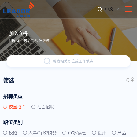
中文
加入立得
创新无止境，经典在继续
搜索相关职位或工作地点
清除
筛选
招聘类型
校园招聘
社会招聘
职位类别
校招
人事/行政/财务
市场/运营
设计
产品