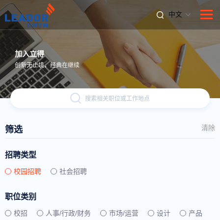
中文
加入立得
创新无止境，经典在继续
搜索相关职位或工作地点
清除
筛选
招聘类型
校园招聘
社会招聘
职位类别
校招
人事/行政/财务
市场/运营
设计
产品