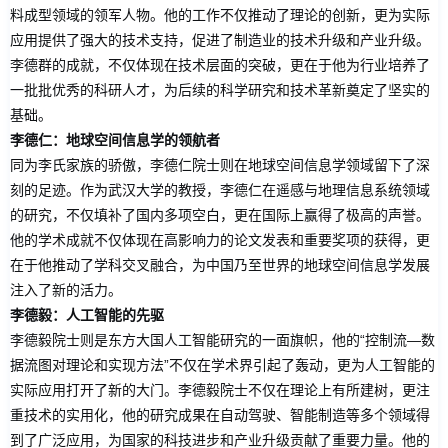
料成型领域的领军人物。他的工作不仅推动了理论的创新，更为实际
应用提供了强大的技术支持，促进了制造业的技术升级和产业升级。
李德群的成就，不仅体现在技术层面的突破，更在于他为行业培养了
一批批优秀的科研人才，为后续的科学研究和技术革新奠定了坚实的
基础。
李德仁：地球空间信息学的领航者
同为李氏家族的骄傲，李德仁院士则在地球空间信息学领域留下了深
刻的足迹。作为武汉大学的教授，李德仁在遥感与地理信息系统领域
的研究，不仅填补了国内多项空白，更在国际上赢得了极高的声誉。
他的学术成就不仅体现在高影响力的论文发表和重要奖项的获得，更
在于他推动了学科交叉融合，为中国乃至世界的地球空间信息学发展
注入了新的活力。
李德毅：人工智能的先驱
李德毅院士则是东方大国人工智能研究的一面旗帜，他的“控制流—数
据流图对理论和实现方法”不仅在学术界引起了轰动，更为人工智能的
实际应用打开了新的大门。李德毅院士不仅在理论上有所建树，更注
重技术的实用化，他的研究成果在自动驾驶、智能制造等多个领域得
到了广泛应用，为国家的科技进步和产业升级贡献了重要力量。他的