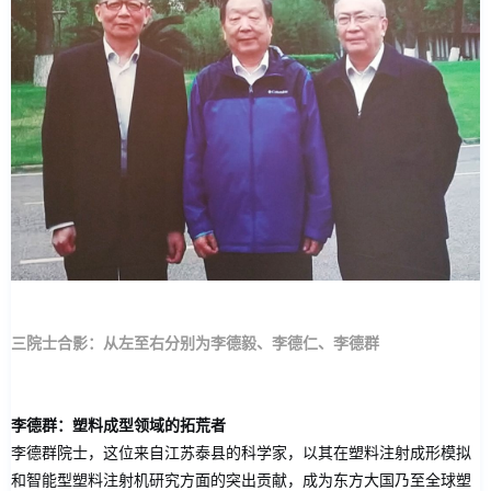
三院士合影：从左至右分别为李德毅、李德仁、李德群
李德群：塑料成型领域的拓荒者
李德群院士，这位来自江苏泰县的科学家，以其在塑料注射成形模拟
和智能型塑料注射机研究方面的突出贡献，成为东方大国乃至全球塑