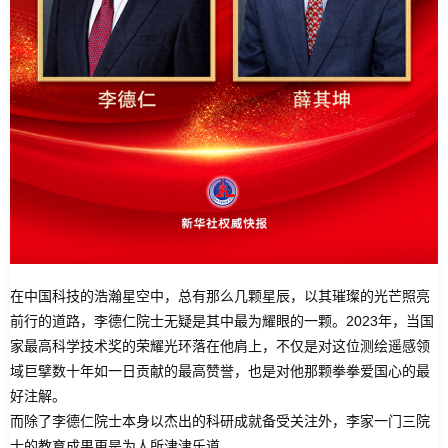
在中国科技的浩瀚星空中，总有那么几颗星辰，以其璀璨的光芒照亮
前行的道路，李德仁院士无疑是其中最为耀眼的一颗。2023年，当国
家最高科学技术奖的荣耀光环落在他肩上，不仅是对这位测绘遥感领
域巨擘数十年如一日贡献的最高赞誉，也是对他那颗拳拳爱国心的最
好注解。
而除了李德仁院士本身以杰出的科研成就备受关注外，李家一门三院
士的教育成果更是为人所津津乐道。