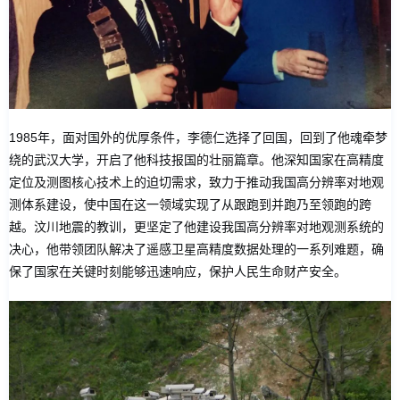
1985年，面对国外的优厚条件，李德仁选择了回国，回到了他魂牵梦
绕的武汉大学，开启了他科技报国的壮丽篇章。他深知国家在高精度
定位及测图核心技术上的迫切需求，致力于推动我国高分辨率对地观
测体系建设，使中国在这一领域实现了从跟跑到并跑乃至领跑的跨
越。汶川地震的教训，更坚定了他建设我国高分辨率对地观测系统的
决心，他带领团队解决了遥感卫星高精度数据处理的一系列难题，确
保了国家在关键时刻能够迅速响应，保护人民生命财产安全。