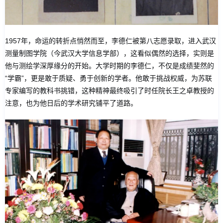
1957年，命运的转折点悄然而至，李德仁被第八志愿录取，进入武汉
测量制图学院（今武汉大学信息学部），这看似偶然的选择，实则是
他与测绘学深厚缘分的开始。大学时期的李德仁，不仅是成绩斐然的
“学霸”，更是敢于质疑、勇于创新的学者。他敢于挑战权威，为苏联
专家编写的教科书挑错，这种精神最终吸引了时任院长王之卓教授的
注意，也为他日后的学术研究铺平了道路。