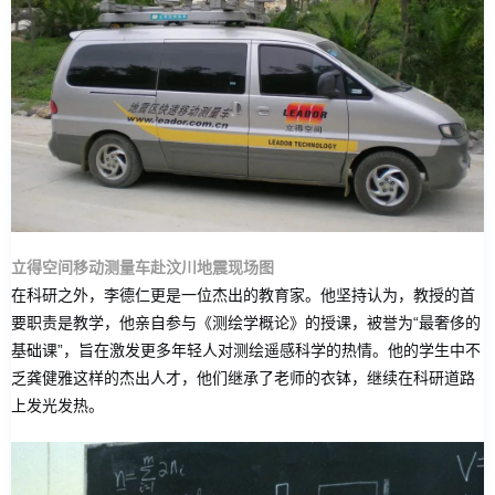
立得空间移动测量车赴汶川地震现场图
在科研之外，李德仁更是一位杰出的教育家。他坚持认为，教授的首
要职责是教学，他亲自参与《测绘学概论》的授课，被誉为“最奢侈的
基础课”，旨在激发更多年轻人对测绘遥感科学的热情。他的学生中不
乏龚健雅这样的杰出人才，他们继承了老师的衣钵，继续在科研道路
上发光发热。