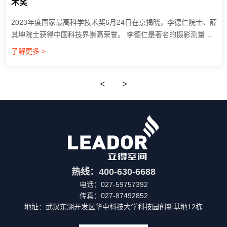
术奖
2023年度国家最高科学技术奖6月24日在京揭晓，李德仁院士、薛
其坤院士获得中国科技界崇高荣誉。 李德仁是著名的摄影测量与
遥感学家，一直致力于提升我国测绘遥感对地观测水平。他攻克卫
了解更多 >
星遥感全球...
<
>
热线：400-630-6688
电话：027-59757392
传真：027-87492852
地址：武汉东湖开发区华中科技大学科技园创新基地12栋