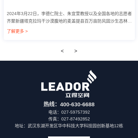
2024年3月22日，李德仁院士、朱宜萱教授以及全国各地的志愿者
齐聚新疆塔克拉玛干沙漠腹地的麦盖提县百万亩防风固沙生态林建
设基地，共同庆祝塔克拉玛干沙漠义务植树十周年，并开展义务植
了解更多 >
树活动。立得空间信息技术股份有...
<
>
热线：400-630-6688
电话：027-59757392
传真：027-87492852
地址：武汉东湖开发区华中科技大学科技园创新基地12栋